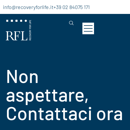
info@recoveryforlife.it
+39 02 84075 171
Non
aspettare,
Contattaci
ora