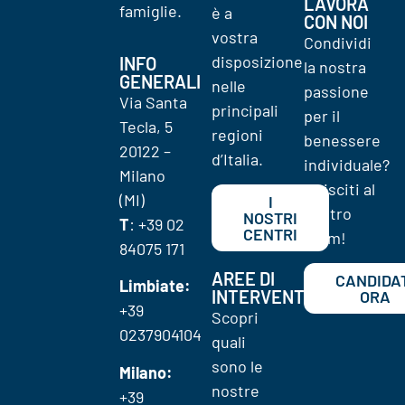
LAVORA
famiglie.
è a
CON NOI
vostra
Condividi
disposizione
INFO
la nostra
GENERALI
nelle
passione
Via Santa
principali
per il
Tecla, 5
regioni
benessere
20122 –
d’Italia.
individuale?
Milano
Unisciti al
(MI)
I
nostro
NOSTRI
T
: +39 02
CENTRI
team!
84075 171
AREE DI
CANDIDA
Limbiate:
INTERVENTO
ORA
+39
Scopri
0237904104
quali
sono le
Milano:
nostre
+39