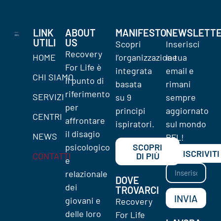
LINK
ABOUT
MANIFESTO
NEWSLETT
UTILI
US
Scopri
Inserisci
Recovery
HOME
l’organizzazione
la tua
For Life è
integrata
email e
CHI SIAMO
il punto di
basata
rimani
riferimento
SERVIZI
su 9
sempre
per
principi
aggiornato
CENTRI
affrontare
ispiratori.
sul mondo
il disagio
NEWS
RFL!
psicologico
SCOPRI
ISCRIVITI
CONTATTI
DI PIÙ
e
relazionale
DOVE
dei
TROVARCI
INVIA
giovani e
Recovery
delle loro
For Life