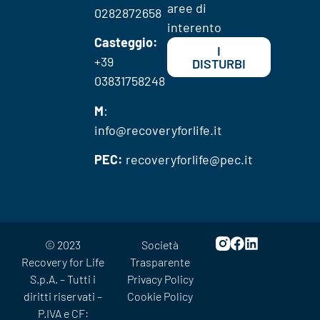
aree di
0282872658
interento
Casteggio:
I
+39
DISTURBI
03831758248
M
:
info@recoveryforlife.it
PEC:
recoveryforlife@pec.it
© 2023
Società
Recovery for Life
Trasparente
S.p.A. – Tutti i
Privacy Policy
diritti riservati –
Cookie Policy
P.IVA e CF: